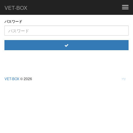
VET-BOX
Togg
navi
パスワード
VET-BOX
© 2026